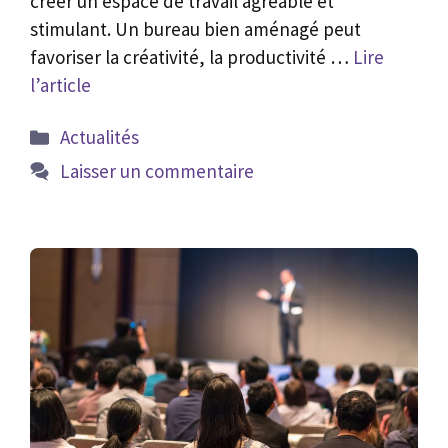
créer un espace de travail agréable et
stimulant. Un bureau bien aménagé peut
favoriser la créativité, la productivité …
Lire
l’article
Catégories
Actualités
Laisser un commentaire